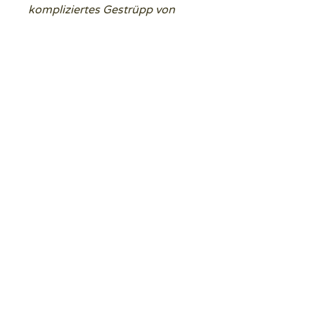
kompliziertes Gestrüpp von
Riten und Zeremonien sein,
sondern Du erfährst durch sie
die Nähe Gottes, Sein
Sprechen und Seine heilende
Gegenwart.
Beschreibung
die 7 Sakramente
Information
Selbstkosten
€ 3,50 + Porto
Spende erbeten
Hier finden Sie unser aktuelles Angebotsblatt zum
Herunterladen!
www.kgi-wien.at