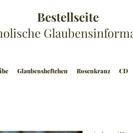
stellseite
holische Glaubensinform
ihe
Glaubensheftchen
Rosenkranz
CD