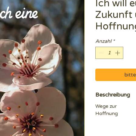
Ich will 
Zukunft 
Hoffnun
Anzahl
*
bitt
Beschreibung
Wege zur
Hoffnung